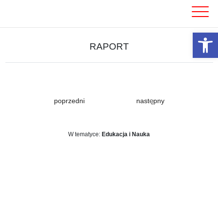
Skip
to
content
Otwórz 
RAPORT
poprzedni
następny
W tematyce:
Edukacja i Nauka