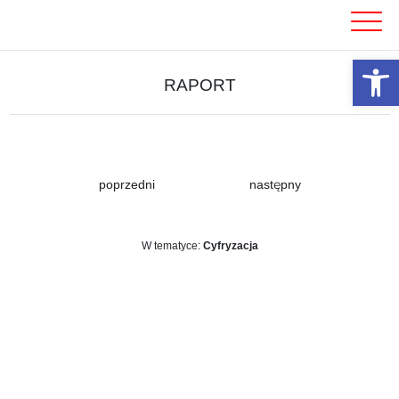
Skip
to
content
Otwórz 
RAPORT
poprzedni
następny
W tematyce:
Cyfryzacja