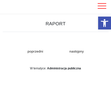
Skip
to
content
Otwórz 
RAPORT
poprzedni
następny
W tematyce:
Administracja publiczna