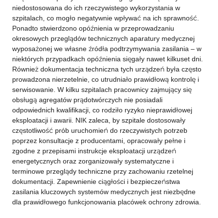
niedostosowana do ich rzeczywistego wykorzystania w
szpitalach, co mogło negatywnie wpływać na ich sprawność.
Ponadto stwierdzono opóźnienia w przeprowadzaniu
okresowych przeglądów technicznych aparatury medycznej
wyposażonej we własne źródła podtrzymywania zasilania – w
niektórych przypadkach opóźnienia sięgały nawet kilkuset dni.
Również dokumentacja techniczna tych urządzeń była często
prowadzona nierzetelnie, co utrudniało prawidłową kontrolę i
serwisowanie. W kilku szpitalach pracownicy zajmujący się
obsługą agregatów prądotwórczych nie posiadali
odpowiednich kwalifikacji, co rodziło ryzyko nieprawidłowej
eksploatacji i awarii. NIK zaleca, by szpitale dostosowały
częstotliwość prób uruchomień do rzeczywistych potrzeb
poprzez konsultacje z producentami, opracowały pełne i
zgodne z przepisami instrukcje eksploatacji urządzeń
energetycznych oraz zorganizowały systematyczne i
terminowe przeglądy techniczne przy zachowaniu rzetelnej
dokumentacji. Zapewnienie ciągłości i bezpieczeństwa
zasilania kluczowych systemów medycznych jest niezbędne
dla prawidłowego funkcjonowania placówek ochrony zdrowia.