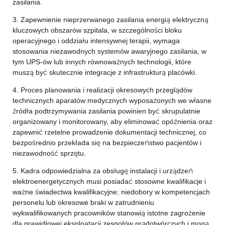
zasilania.
3. Zapewnienie nieprzerwanego zasilania energią elektryczną
kluczowych obszarów szpitala, w szczególności bloku
operacyjnego i oddziału intensywnej terapii, wymaga
stosowania niezawodnych systemów awaryjnego zasilania, w
tym UPS-ów lub innych równoważnych technologii, które
muszą być skutecznie integracje z infrastrukturą placówki.
4. Proces planowania i realizacji okresowych przeglądów
technicznych aparatów medycznych wyposażonych we własne
źródła podtrzymywania zasilania powinien być skrupulatnie
organizowany i monitorowany, aby eliminować opóźnienia oraz
zapewnić rzetelne prowadzenie dokumentacji technicznej, co
bezpośrednio przekłada się na bezpieczeństwo pacjentów i
niezawodność sprzętu.
5. Kadra odpowiedzialna za obsługę instalacji i urządzeń
elektroenergetycznych musi posiadać stosowne kwalifikacje i
ważne świadectwa kwalifikacyjne; niedobory w kompetencjach
personelu lub okresowe braki w zatrudnieniu
wykwalifikowanych pracowników stanowią istotne zagrożenie
dla prawidłowej eksploatacji zespołów prądotwórczych i mogą