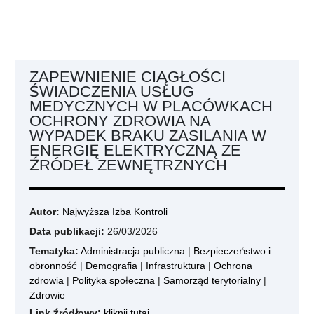
ZAPEWNIENIE CIĄGŁOŚCI
ŚWIADCZENIA USŁUG
MEDYCZNYCH W PLACÓWKACH
OCHRONY ZDROWIA NA
WYPADEK BRAKU ZASILANIA W
ENERGIĘ ELEKTRYCZNĄ ZE
ŹRÓDEŁ ZEWNĘTRZNYCH
Autor:
Najwyższa Izba Kontroli
Data publikacji:
26/03/2026
Tematyka:
Administracja publiczna
|
Bezpieczeństwo i
obronność
|
Demografia
|
Infrastruktura
|
Ochrona
zdrowia
|
Polityka społeczna
|
Samorząd terytorialny
|
Zdrowie
Link źródłowy:
kliknij tutaj