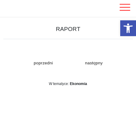
Skip
to
content
Otwórz 
RAPORT
poprzedni
następny
W tematyce:
Ekonomia