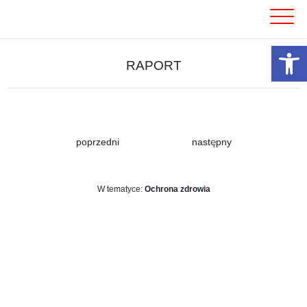
Skip
to
content
Otwórz 
RAPORT
poprzedni
następny
W tematyce:
Ochrona zdrowia