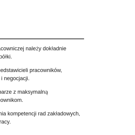
acowniczej należy dokładnie
ółki.
zedstawicieli pracowników,
i negocjacji.
 parze z maksymalną
acownikom.
nia kompetencji rad zakładowych,
racy.