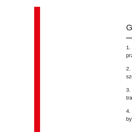
G
1.
pr
2.
sz
3.
tr
4.
by