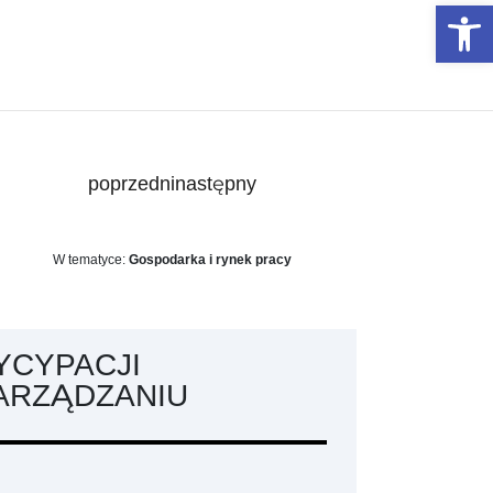
Otwórz 
poprzedni
następny
W tematyce:
Gospodarka i rynek pracy
YCYPACJI
ARZĄDZANIU