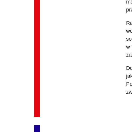
mo
pr
Ra
wc
so
w 
za
Do
ja
Po
zw