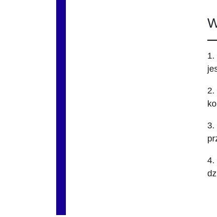
W
1.
je
2.
ko
3.
pr
4.
dz