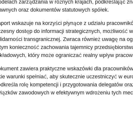
delach zarządzania w różnych krajach, podkreślając zna
awnych oraz dokumentów statutowych spółek.
port wskazuje na korzyści płynące z udziału pracowników
zesny dostęp do informacji strategicznych, możliwość 
lidarności transgranicznej. Zwraca również uwagę na ogr
tym konieczność zachowania tajemnicy przedsiębiorstwa 
kładowych, który może ograniczać realny wpływ pracow
kument zawiera praktyczne wskazówki dla pracowników, 
kie warunki spełniać, aby skutecznie uczestniczyć w eu
dkreśla rolę kompetencji i przygotowania delegatów ora
iązków zawodowych w efektywnym wdrożeniu tych me