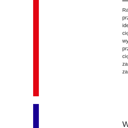
Ra
pr
id
ci
wy
pr
ci
za
za
W