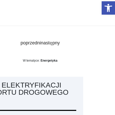
Otwórz 
poprzedni
następny
W tematyce:
Energetyka
 ELEKTRYFIKACJI
PORTU DROGOWEGO