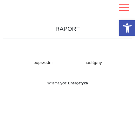
Skip
to
content
Otwórz 
RAPORT
poprzedni
następny
W tematyce:
Energetyka