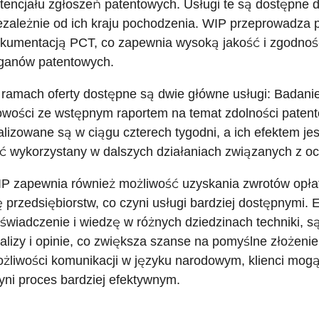
tencjału zgłoszeń patentowych. Usługi te są dostępne d
ezależnie od ich kraju pochodzenia. WIP przeprowadza 
kumentacją PCT, co zapewnia wysoką jakość i zgodność
ganów patentowych.
ramach oferty dostępne są dwie główne usługi: Badani
wości ze wstępnym raportem na temat zdolności patent
alizowane są w ciągu czterech tygodni, a ich efektem je
ć wykorzystany w dalszych działaniach związanych z och
P zapewnia również możliwość uzyskania zwrotów opłat 
ę przedsiębiorstw, co czyni usługi bardziej dostępnymi.
świadczenie i wiedzę w różnych dziedzinach techniki, są
alizy i opinie, co zwiększa szanse na pomyślne złożeni
żliwości komunikacji w języku narodowym, klienci mogą
yni proces bardziej efektywnym.