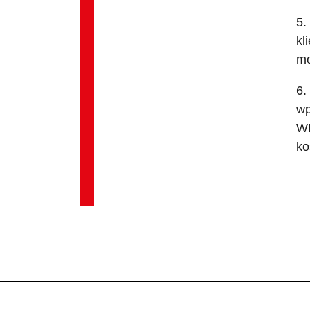
5.
kl
mo
6.
wp
WI
ko