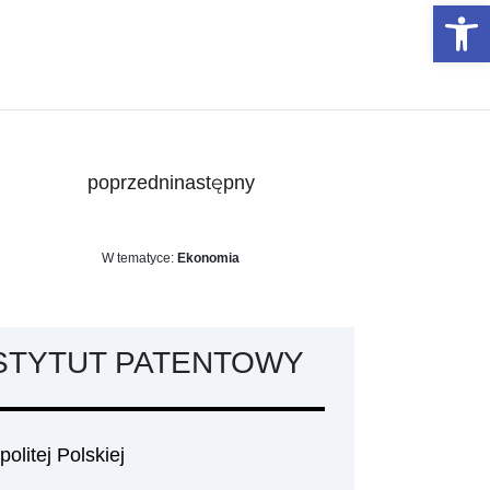
Otwórz 
poprzedni
następny
W tematyce:
Ekonomia
STYTUT PATENTOWY
litej Polskiej