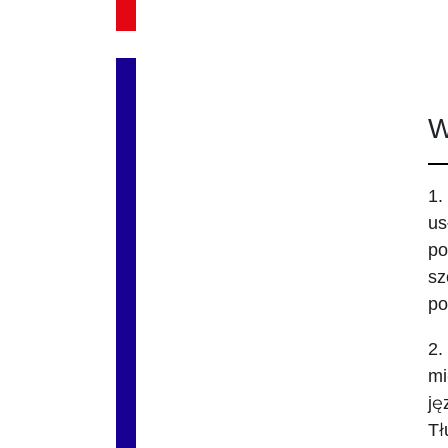
W
1.
us
po
sz
po
2.
mi
ję
Tł