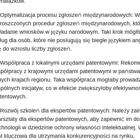
nalazków.
 Optymalizacja procesu zgłoszeń międzynarodowych: 
roszczonych procedur zgłoszeń międzynarodowych, kt
ładanie wniosków w języku narodowym. Taki krok mógł
ług dla osób, które nie posługują się biegle językiem a
ę do wzrostu liczby zgłoszeń.
 Współpraca z lokalnymi urzędami patentowymi: Rekomen
półpracy z krajowymi urzędami patentowymi w państwa
nych krajach regionu. Taka współpraca mogłaby prowadz
pólnych inicjatyw, co w efekcie zwiększyłoby efektywn
tentowych.
 Rozwój szkoleń dla ekspertów patentowych: Należy zai
rsztaty dla ekspertów patentowych, aby zapewnić im do
chnologii w dziedzinie ochrony własności intelektualne
st kluczowa dla utrzymania konkurencyjności na rynku.