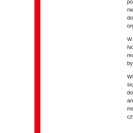
po
ni
do
or
W 
No
re
by
WI
si
do
an
mo
cz