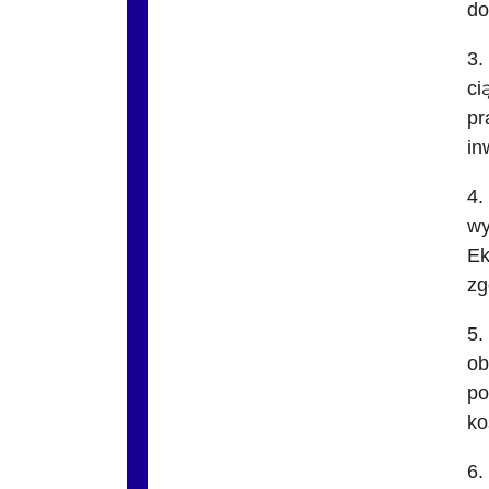
do
3.
ci
pr
in
4.
wy
Ek
zg
5.
ob
po
ko
6.