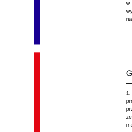
w 
wy
na
G
1.
pr
pr
ze
mo