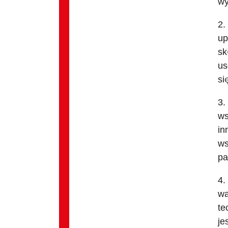
wy
2.
up
sk
us
si
3.
ws
in
ws
pa
4.
wa
te
je