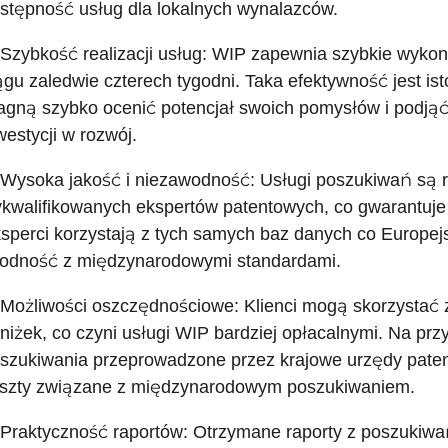
stępność usług dla lokalnych wynalazców.
 Szybkość realizacji usług: WIP zapewnia szybkie wykona
ągu zaledwie czterech tygodni. Taka efektywność jest is
agną szybko ocenić potencjał swoich pomysłów i podjąć
westycji w rozwój.
 Wysoka jakość i niezawodność: Usługi poszukiwań są 
kwalifikowanych ekspertów patentowych, co gwarantuje 
sperci korzystają z tych samych baz danych co Europej
odność z międzynarodowymi standardami.
 Możliwości oszczędnościowe: Klienci mogą skorzystać 
niżek, co czyni usługi WIP bardziej opłacalnymi. Na prz
szukiwania przeprowadzone przez krajowe urzędy pat
szty związane z międzynarodowym poszukiwaniem.
 Praktyczność raportów: Otrzymane raporty z poszukiwa