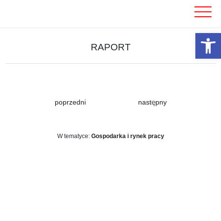
Skip
to
content
Otwórz 
RAPORT
poprzedni
następny
W tematyce:
Gospodarka i rynek pracy