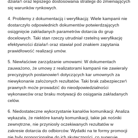
działań oraz lepszego dostosowania strategii do zmieniających
się warunków rynkowych.
4. Problemy z dokumentacją i weryfikacją: Wiele kampanii nie
dostarczyło odpowiednich dokumentów potwierdzających
osiągnięcie zakładanych parametrów dotarcia do grup
docelowych. Taki stan rzeczy utrudniał rzetelną weryfikację
efektywności działań oraz stawiał pod znakiem zapytania
prawidłowość realizacji umów.
5. Niewłaściwe zarządzanie umowami: W dokumentach
zauważono, że umowy z realizatorami kampanii nie zawierały
precyzyjnych postanowień dotyczących kar umownych za
niewykonanie założonych rezultatów. Taki brak zabezpieczeń
prawnych może prowadzić do nieodpowiedzialności
wykonawców oraz braku motywacji do osiągania zakładanych
celów.
6. Niedostateczne wykorzystanie kanałów komunikacji: Analiza
wykazała, że niektóre kanały komunikacji, takie jak nośniki
zewnętrzne, nie przyniosły oczekiwanych rezultatów w
zakresie dotarcia do odbiorców. Wydatki na te formy promocji
nie były proporcjonalne do ich skuteczności, co sugeruje