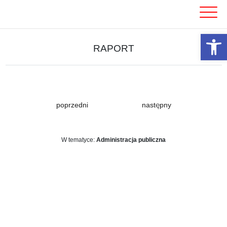
Skip
to
content
Otwórz 
RAPORT
poprzedni
następny
W tematyce:
Administracja publiczna