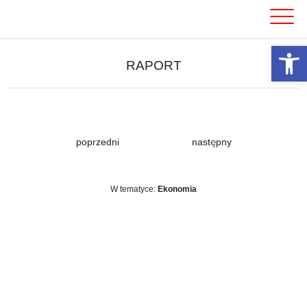
Skip
to
content
Otwórz 
RAPORT
poprzedni
następny
W tematyce:
Ekonomia