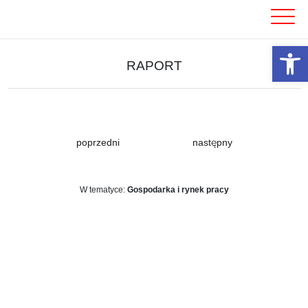
Skip
to
content
Otwórz 
RAPORT
poprzedni
następny
W tematyce:
Gospodarka i rynek pracy