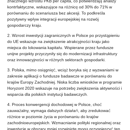
znacznego wzrostu PKB per capita, co potwierdzają analizy
kontrfaktyczne, wskazujące na różnicę od 30% do 71% w
porównaniu do scenariusza bez akcesji. To podkreśla
pozytywny wpływ integracji europejskiej na rozwój
gospodarczy kraju.
2. Wzrost inwestycji zagranicznych w Polsce po przystąpieniu
do UE wskazuje na zwiększenie atrakcyjności kraju jako
miejsca do lokowania kapitału. Wspierane przez fundusze
unijne projekty przyczyniły się do modernizacji infrastruktury
oraz innowacyjności w różnych sektorach gospodarki.
3. Polska, mimo osiągnięć, wciąż boryka się z wyzwaniami w
zakresie aplikacji o fundusze badawcze w porównaniu do
krajów Europy Zachodniej. Niska liczba wniosków w programie
Horyzont 2020 wskazuje na potrzebę zwiększenia aktywności i
wsparcia dla polskich instytucji badawczych.
4. Proces konwergencji dochodowej w Polsce, choć
zauważalny, wymaga dalszych działań, aby zredukować
różnice w poziomie życia w porównaniu do krajów
zachodnioeuropejskich. Wzmacnianie polityki regionalnej oraz
inwestycje w obszary mniej rozwinięte mogą przyspieszyć ten