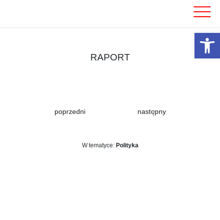
Skip
to
content
Otwórz 
RAPORT
poprzedni
następny
W tematyce:
Polityka