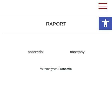
Skip
to
content
Otwórz 
RAPORT
poprzedni
następny
W tematyce:
Ekonomia