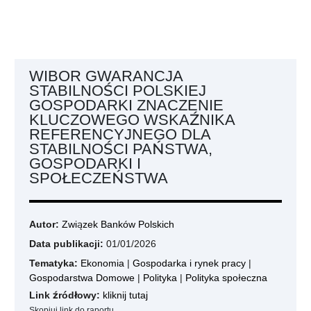
WIBOR GWARANCJA
STABILNOŚCI POLSKIEJ
GOSPODARKI ZNACZENIE
KLUCZOWEGO WSKAŹNIKA
REFERENCYJNEGO DLA
STABILNOŚCI PAŃSTWA,
GOSPODARKI I
SPOŁECZEŃSTWA
Autor:
Związek Banków Polskich
Data publikacji:
01/01/2026
Tematyka:
Ekonomia
|
Gospodarka i rynek pracy
|
Gospodarstwa Domowe
|
Polityka
|
Polityka społeczna
Link źródłowy:
kliknij tutaj
Skopiuj link do raportu