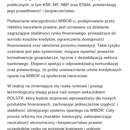
publicznych, w tym KNF, MF, NBP oraz ESMA, potwierdzają
jego prawidłowość i bezpieczeństwo.
Podważanie wiarygodności WIBOR-u, podejmowane przez
niektóre kancelarie prawne, jest uznawane za działanie
zagrażające stabilności rynku finansowego, prowadzące do
wzrostu kosztów kredytów, ograniczenia dostępności
finansowania oraz obniżenia poziomu inwestycji. Takie ryzyko
oceniane jest jako systemowe, mogące wywołać poważne
konsekwencje gospodarcze, łącznie z destabilizacją sektora
bankowego. Eksperci apelują o odpowiedzialną komunikację
oraz potwierdzają, że próby unieważniania umów kredytowych
oparte na WIBOR są społecznie nieuczciwe.
W reakcji na zmieniające się realia rynkowe i postęp
technologiczny trwają prace nad nowym wskaźnikiem
POLSTR, który będzie stopniowo wprowadzany dla nowych
produktów finansowych, zachowując jednocześnie ciągłość i
stabilność istniejącego systemu opartego na WIBOR. Cały
proces reformy ma charakter ewolucyjny, zabezpieczając
neutralność ekonomiczną i bezpieczeństwo prawne
uczestników rynku na poziomie krajowym i unijnym.