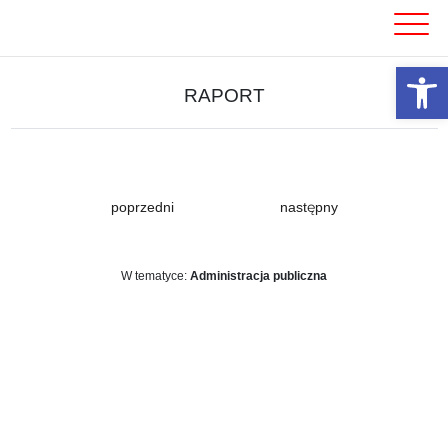
Skip
to
content
Otwórz 
RAPORT
poprzedni
następny
W tematyce:
Administracja publiczna