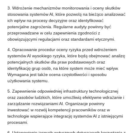
3. Wdrożenie mechanizmów monitorowania i oceny skutków
stosowania systemów AI, które pozwolą na bieżąco analizować
ich wpływ na procesy decyzyjne oraz identyfikować
potencjalne zagrożenia. Regularne audyty powinny być
przeprowadzane w celu zapewnienia zgodności z
obowiązującymi regulacjami oraz standardami etycznymi.
4. Opracowanie procedur oceny ryzyka przed wdrożeniem
systemów AI wysokiego ryzyka, które będą obejmować analizę
potencjalnych skutków dla praw podstawowych oraz
identyfikację grup osób, na które system może mieć wpływ.
Wymagana jest także ocena częstotliwości i sposobu
użytkowania systemu.
5. Zapewnienie odpowiedniej infrastruktury technologicznej
oraz zasobów ludzkich, które umożliwią efektywne wdrażanie i
zarządzanie rozwiązaniami AI. Organizacje powinny
inwestować w rozwój kompetencji pracowników oraz w
technologie wspierające integrację systemów AI z istniejącymi
procesami.
6. Ustanowienie jasnych wytycznych dotyczących korzystania z