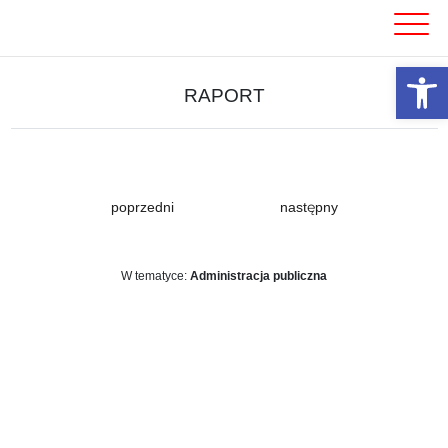
Skip
to
content
Otwórz 
RAPORT
poprzedni
następny
W tematyce:
Administracja publiczna