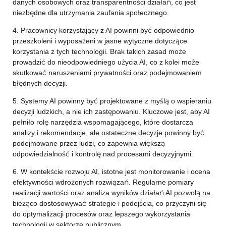
danych osobowych oraz transparentności działań, co jest
niezbędne dla utrzymania zaufania społecznego.
4. Pracownicy korzystający z AI powinni być odpowiednio
przeszkoleni i wyposażeni w jasne wytyczne dotyczące
korzystania z tych technologii. Brak takich zasad może
prowadzić do nieodpowiedniego użycia AI, co z kolei może
skutkować naruszeniami prywatności oraz podejmowaniem
błędnych decyzji.
5. Systemy AI powinny być projektowane z myślą o wspieraniu
decyzji ludzkich, a nie ich zastępowaniu. Kluczowe jest, aby AI
pełniło rolę narzędzia wspomagającego, które dostarcza
analizy i rekomendacje, ale ostateczne decyzje powinny być
podejmowane przez ludzi, co zapewnia większą
odpowiedzialność i kontrolę nad procesami decyzyjnymi.
6. W kontekście rozwoju AI, istotne jest monitorowanie i ocena
efektywności wdrożonych rozwiązań. Regularne pomiary
realizacji wartości oraz analiza wyników działań AI pozwolą na
bieżąco dostosowywać strategie i podejścia, co przyczyni się
do optymalizacji procesów oraz lepszego wykorzystania
technologii w sektorze publicznym.