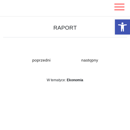
Skip
to
content
Otwórz 
RAPORT
poprzedni
następny
W tematyce:
Ekonomia