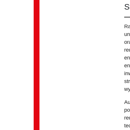
S
Ra
un
or
re
en
en
in
st
wy
Au
po
re
te