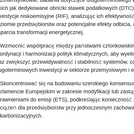
 Zintensyfikować badania dotyczące długoterminowego w
kich jak dedykowane obniżki stawek podatkowych (DTC)
westycje niskoemisyjne (RIF), analizując ich efektywno
ziomie przedsiębiorstw oraz potencjalne efekty odbicia,
parcia transformacji energetycznej.
 Wzmocnić współpracę między państwami członkowskimi
ordynacji i harmonizacji polityk klimatycznych, aby wyel
az zwiększyć przewidywalność i stabilność systemów, co
ugoterminowych inwestycji w sektorze przemysłowym i 
 Skoncentrować się na budowaniu szerokiego konsensus
rlamencie Europejskim w zakresie modyfikacji lub zast
rawnieniami do emisji (ETS), podkreślając konieczność
ciążeń dla przedsiębiorstw przy jednoczesnym zachowa
karbonizacyjnych.