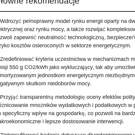
łówne rekomendacje
 Wdrożyć pełnoprawny model rynku energii oparty na dw
ektrycznej oraz rynku mocy, a także rozwijać komplekso
zwoli zapewnić neutralność technologiczną, bezpiecze
zyko kosztów osieroconych w sektorze energetycznym.
 Zredefiniować kryteria uczestnictwa w mechanizmach m
isji 550 g CO2/kWh jako wykluczający, tak aby umożliwić
mortyzowanym jednostkom energetycznym niezbędnym dl
gatywnym skutkom niedoborów mocy.
 Przyjąć transparentną metodologię oceny efektów polit
óżnicowanie mnożników wydatkowych i podatkowych w p
h specyficzny wpływ na gospodarkę, co pozwoli na bardz
kroekonomiczne i lepsze dostosowanie interwencji.