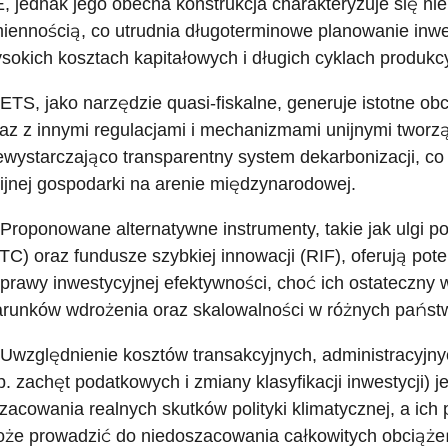
, jednak jego obecna konstrukcja charakteryzuje się n
iennością, co utrudnia długoterminowe planowanie inwes
sokich kosztach kapitałowych i długich cyklach produkc
 ETS, jako narzędzie quasi-fiskalne, generuje istotne obc
az z innymi regulacjami i mechanizmami unijnymi tworzą
ewystarczająco transparentny system dekarbonizacji, c
ijnej gospodarki na arenie międzynarodowej.
 Proponowane alternatywne instrumenty, takie jak ulgi p
TC) oraz fundusze szybkiej innowacji (RIF), oferują pote
prawy inwestycyjnej efektywności, choć ich ostateczny
runków wdrożenia oraz skalowalności w różnych państ
 Uwzględnienie kosztów transakcyjnych, administracyjny
p. zachęt podatkowych i zmiany klasyfikacji inwestycji) 
zacowania realnych skutków polityki klimatycznej, a ich
że prowadzić do niedoszacowania całkowitych obciąż