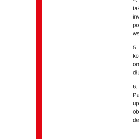
4.
ta
in
po
ws
5.
ko
or
dł
6.
Pa
up
ob
de