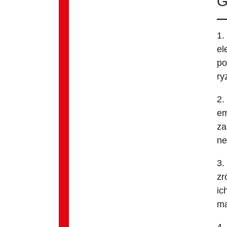
G
1.
el
po
ry
2.
em
za
ne
3.
zr
ic
ma