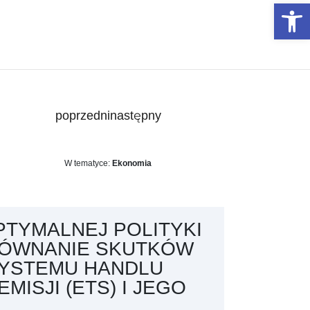
Otwórz 
poprzedni
następny
W tematyce:
Ekonomia
PTYMALNEJ POLITYKI
RÓWNANIE SKUTKÓW
YSTEMU HANDLU
MISJI (ETS) I JEGO