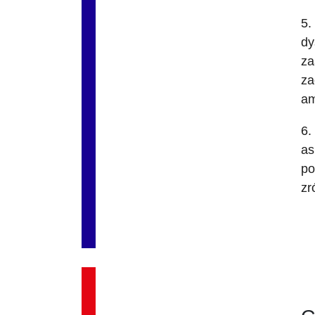
5.
dy
za
za
am
6.
as
po
zr