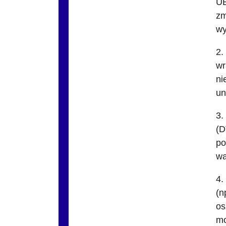
UE
zm
wy
2.
wr
ni
un
3.
(D
po
wa
4.
(n
os
mo