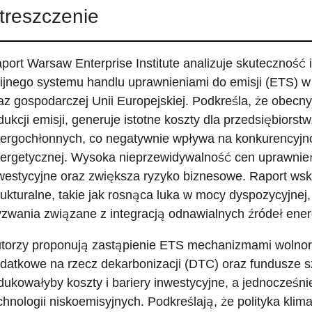
treszczenie
port Warsaw Enterprise Institute analizuje skuteczność
ijnego systemu handlu uprawnieniami do emisji (ETS) w k
az gospodarczej Unii Europejskiej. Podkreśla, że obec
dukcji emisji, generuje istotne koszty dla przedsiębiors
ergochłonnych, co negatywnie wpływa na konkurencyjno
ergetycznej. Wysoka nieprzewidywalność cen uprawnień
westycyjne oraz zwiększa ryzyko biznesowe. Raport wsk
rukturalne, takie jak rosnąca luka w mocy dyspozycyjnej,
zwania związane z integracją odnawialnych źródeł energ
torzy proponują zastąpienie ETS mechanizmami wolnory
datkowe na rzecz dekarbonizacji (DTC) oraz fundusze sz
dukowałyby koszty i bariery inwestycyjne, a jednocześni
chnologii niskoemisyjnych. Podkreślają, że polityka kli