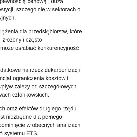
iepewnością cenową i dużą
tycji, szczególnie w sektorach o
yjnych.
iążenia dla przedsiębiorstw, które
 złożony i często
o może osłabiać konkurencyjność
odatkowe na rzecz dekarbonizacji
ncjał ograniczenia kosztów i
 wpływ zależy od szczegółowych
wach członkowskich.
ch oraz efektów drugiego rzędu
jest niezbędne dla pełnego
 pominięcie w obecnych analizach
eń systemu ETS.