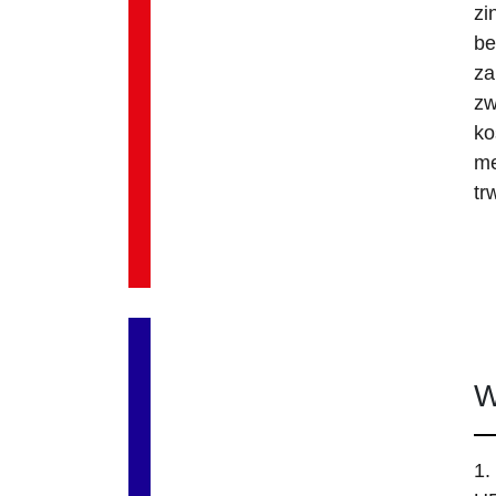
zi
be
za
zw
ko
me
tr
W
1.