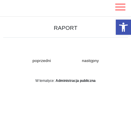
Skip
to
content
Otwórz 
RAPORT
poprzedni
następny
W tematyce:
Administracja publiczna