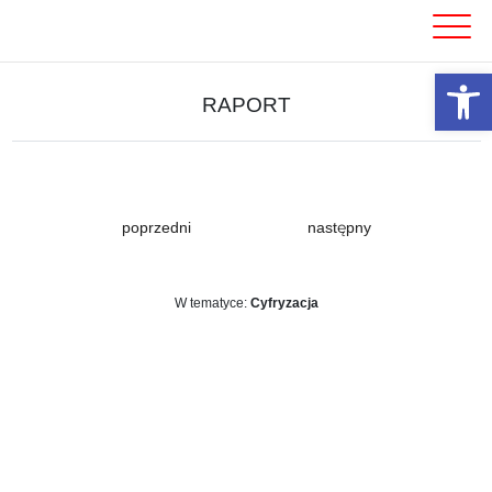
Skip
to
content
Otwórz 
RAPORT
poprzedni
następny
W tematyce:
Cyfryzacja