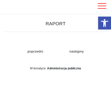
Skip
to
content
Otwórz 
RAPORT
poprzedni
następny
W tematyce:
Administracja publiczna