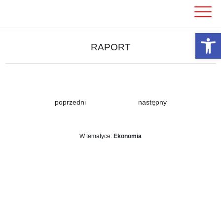
Skip
to
content
Otwórz 
RAPORT
poprzedni
następny
W tematyce:
Ekonomia