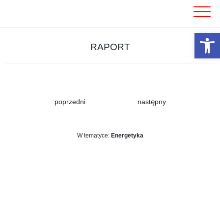
Skip
to
content
Otwórz 
RAPORT
poprzedni
następny
W tematyce:
Energetyka