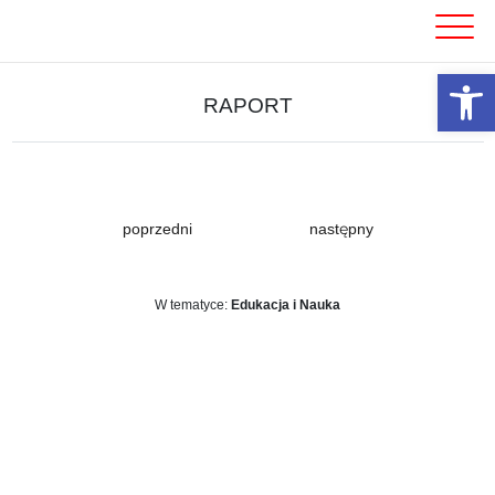
Skip
to
content
Otwórz 
RAPORT
poprzedni
następny
W tematyce:
Edukacja i Nauka