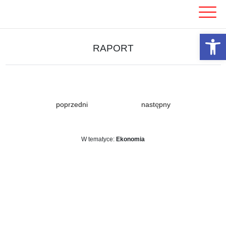
Skip
to
content
Otwórz 
RAPORT
poprzedni
następny
W tematyce:
Ekonomia