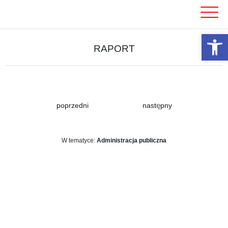
Skip
to
content
Otwórz 
RAPORT
poprzedni
następny
W tematyce:
Administracja publiczna