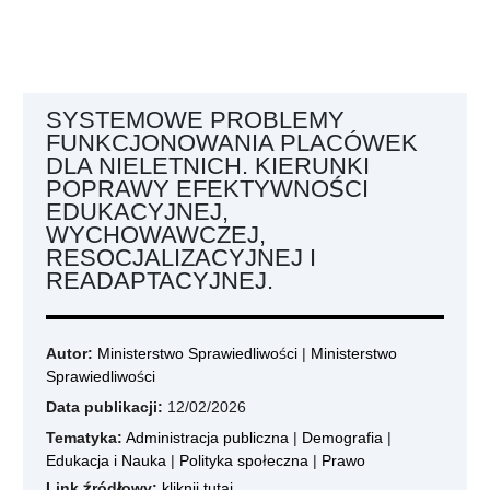
SYSTEMOWE PROBLEMY
FUNKCJONOWANIA PLACÓWEK
DLA NIELETNICH. KIERUNKI
POPRAWY EFEKTYWNOŚCI
EDUKACYJNEJ,
WYCHOWAWCZEJ,
RESOCJALIZACYJNEJ I
READAPTACYJNEJ.
Autor:
Ministerstwo Sprawiedliwości
|
Ministerstwo
Sprawiedliwości
Data publikacji:
12/02/2026
Tematyka:
Administracja publiczna
|
Demografia
|
Edukacja i Nauka
|
Polityka społeczna
|
Prawo
Link źródłowy:
kliknij tutaj