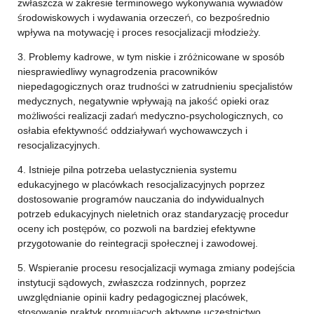
zwłaszcza w zakresie terminowego wykonywania wywiadów
środowiskowych i wydawania orzeczeń, co bezpośrednio
wpływa na motywację i proces resocjalizacji młodzieży.
3. Problemy kadrowe, w tym niskie i zróżnicowane w sposób
niesprawiedliwy wynagrodzenia pracowników
niepedagogicznych oraz trudności w zatrudnieniu specjalistów
medycznych, negatywnie wpływają na jakość opieki oraz
możliwości realizacji zadań medyczno-psychologicznych, co
osłabia efektywność oddziaływań wychowawczych i
resocjalizacyjnych.
4. Istnieje pilna potrzeba uelastycznienia systemu
edukacyjnego w placówkach resocjalizacyjnych poprzez
dostosowanie programów nauczania do indywidualnych
potrzeb edukacyjnych nieletnich oraz standaryzację procedur
oceny ich postępów, co pozwoli na bardziej efektywne
przygotowanie do reintegracji społecznej i zawodowej.
5. Wspieranie procesu resocjalizacji wymaga zmiany podejścia
instytucji sądowych, zwłaszcza rodzinnych, poprzez
uwzględnianie opinii kadry pedagogicznej placówek,
stosowanie praktyk promujących aktywne uczestnictwo