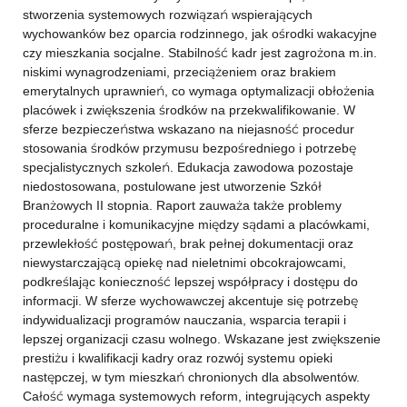
stworzenia systemowych rozwiązań wspierających
wychowanków bez oparcia rodzinnego, jak ośrodki wakacyjne
czy mieszkania socjalne. Stabilność kadr jest zagrożona m.in.
niskimi wynagrodzeniami, przeciążeniem oraz brakiem
emerytalnych uprawnień, co wymaga optymalizacji obłożenia
placówek i zwiększenia środków na przekwalifikowanie. W
sferze bezpieczeństwa wskazano na niejasność procedur
stosowania środków przymusu bezpośredniego i potrzebę
specjalistycznych szkoleń. Edukacja zawodowa pozostaje
niedostosowana, postulowane jest utworzenie Szkół
Branżowych II stopnia. Raport zauważa także problemy
proceduralne i komunikacyjne między sądami a placówkami,
przewlekłość postępowań, brak pełnej dokumentacji oraz
niewystarczającą opiekę nad nieletnimi obcokrajowcami,
podkreślając konieczność lepszej współpracy i dostępu do
informacji. W sferze wychowawczej akcentuje się potrzebę
indywidualizacji programów nauczania, wsparcia terapii i
lepszej organizacji czasu wolnego. Wskazane jest zwiększenie
prestiżu i kwalifikacji kadry oraz rozwój systemu opieki
następczej, w tym mieszkań chronionych dla absolwentów.
Całość wymaga systemowych reform, integrujących aspekty