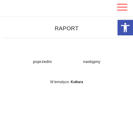
Skip
to
content
Otwórz 
RAPORT
poprzedni
następny
W tematyce:
Kultura