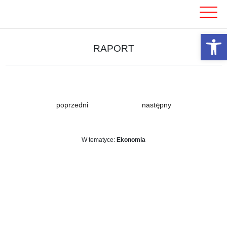
Skip
to
content
Otwórz 
RAPORT
poprzedni
następny
W tematyce:
Ekonomia