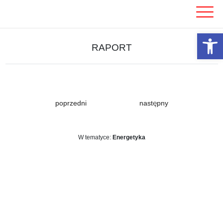
Skip
to
content
Otwórz 
RAPORT
poprzedni
następny
W tematyce:
Energetyka