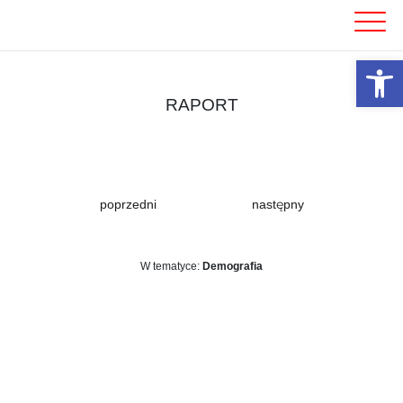
Skip
to
content
Otwórz 
RAPORT
poprzedni
następny
W tematyce:
Demografia