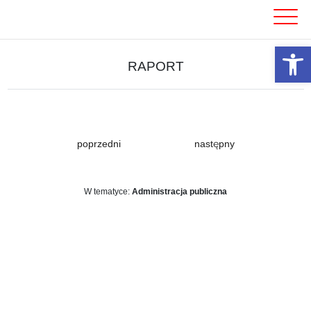
Skip
to
content
Otwórz 
RAPORT
poprzedni
następny
W tematyce:
Administracja publiczna