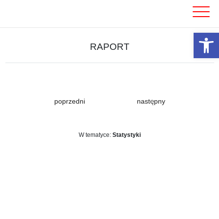
Skip
to
content
Otwórz 
RAPORT
poprzedni
następny
W tematyce:
Statystyki