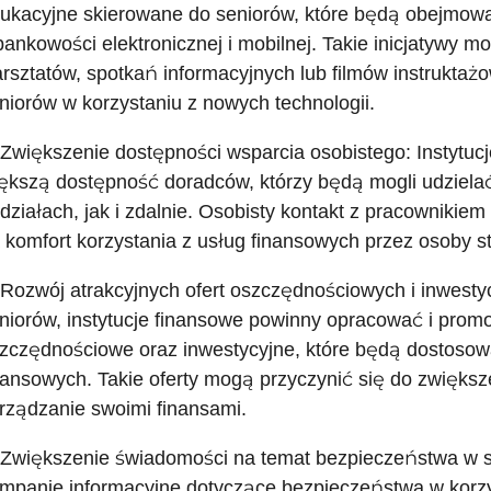
ukacyjne skierowane do seniorów, które będą obejmować
bankowości elektronicznej i mobilnej. Takie inicjatywy 
rsztatów, spotkań informacyjnych lub filmów instrukta
niorów w korzystaniu z nowych technologii.
 Zwiększenie dostępności wsparcia osobistego: Instytu
ększą dostępność doradców, którzy będą mogli udziela
działach, jak i zdalnie. Osobisty kontakt z pracownikie
 komfort korzystania z usług finansowych przez osoby s
 Rozwój atrakcyjnych ofert oszczędnościowych i inwest
niorów, instytucje finansowe powinny opracować i promo
zczędnościowe oraz inwestycyjne, które będą dostosow
nansowych. Takie oferty mogą przyczynić się do zwięks
rządzanie swoimi finansami.
 Zwiększenie świadomości na temat bezpieczeństwa w si
mpanie informacyjne dotyczące bezpieczeństwa w korzys