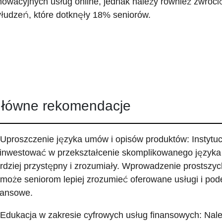
nowacyjnych usług online, jednak należy również zwróc
łudzeń, które dotknęły 18% seniorów.
łówne rekomendacje
 Uproszczenie języka umów i opisów produktów: Instytu
inwestować w przekształcenie skomplikowanego języka
rdziej przystępny i zrozumiały. Wprowadzenie prostszych
może seniorom lepiej zrozumieć oferowane usługi i p
nansowe.
 Edukacja w zakresie cyfrowych usług finansowych: Na