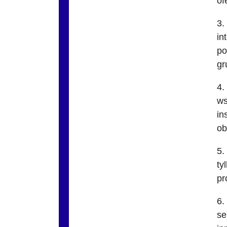
of
3.
in
po
gr
4.
ws
in
ob
5.
ty
pr
6.
se