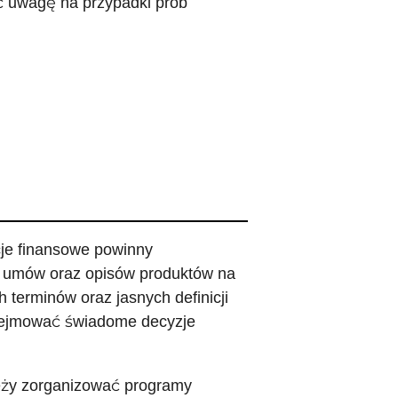
ić uwagę na przypadki prób
cje finansowe powinny
 umów oraz opisów produktów na
 terminów oraz jasnych definicji
odejmować świadome decyzje
leży zorganizować programy