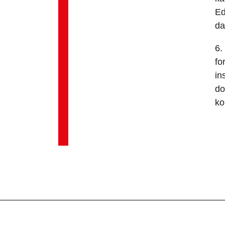
Ed
da
6.
fo
in
do
ko