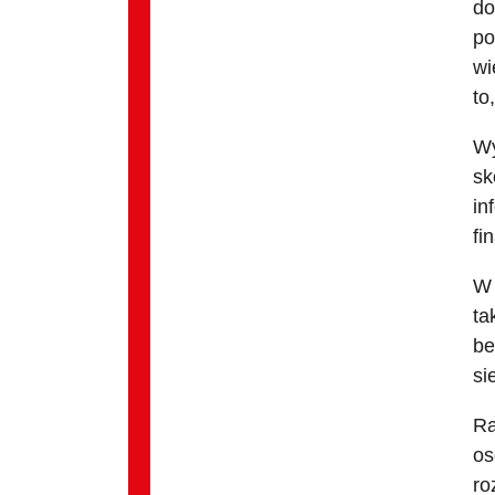
do
po
wi
to
Wy
sk
in
fi
W 
ta
be
sie
Ra
os
ro