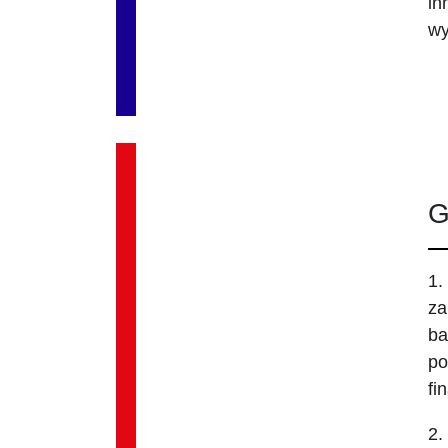
in
wy
G
1.
za
ba
po
fi
2.