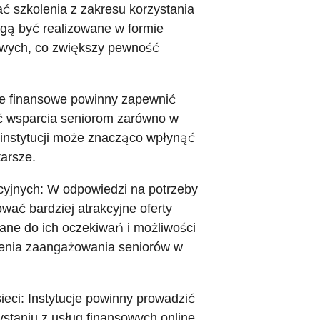
 szkolenia z zakresu korzystania
mogą być realizowane w formie
żowych, co zwiększy pewność
cje finansowe powinny zapewnić
ć wsparcia seniorom zarówno w
m instytucji może znacząco wpłynąć
tarsze.
ycyjnych: W odpowiedzi na potrzeby
wać bardziej atrakcyjne oferty
ane do ich oczekiwań i możliwości
zenia zaangażowania seniorów w
eci: Instytucje powinny prowadzić
taniu z usług finansowych online.