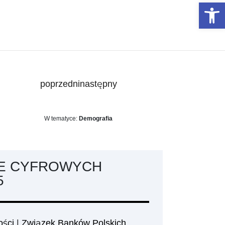
Otwórz 
poprzedni
następny
W tematyce:
Demografia
IE CYFROWYCH
5
ości
|
Związek Banków Polskich