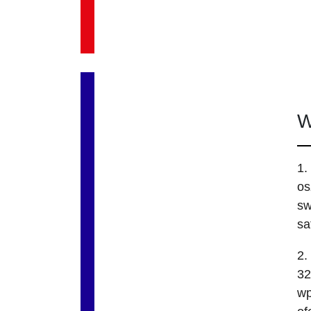
W
1.
os
sw
sa
2.
32
wp