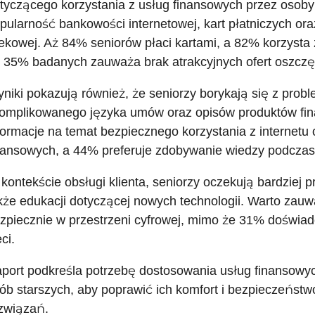
tyczącego korzystania z usług finansowych przez osoby
pularność bankowości internetowej, kart płatniczych oraz
ekowej. Aż 84% seniorów płaci kartami, a 82% korzysta 
, 35% badanych zauważa brak atrakcyjnych ofert oszczę
niki pokazują również, że seniorzy borykają się z pro
omplikowanego języka umów oraz opisów produktów fin
formacje na temat bezpiecznego korzystania z internetu 
nansowych, a 44% preferuje zdobywanie wiedzy podczas 
kontekście obsługi klienta, seniorzy oczekują bardziej p
kże edukacji dotyczącej nowych technologii. Warto zauw
zpiecznie w przestrzeni cyfrowej, mimo że 31% doświa
ci.
port podkreśla potrzebę dostosowania usług finansow
ób starszych, aby poprawić ich komfort i bezpieczeństw
związań.