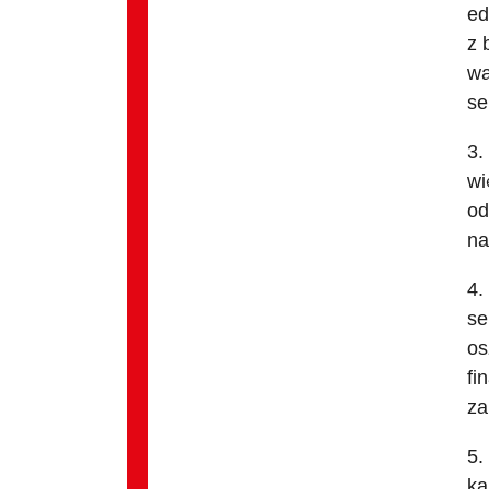
ed
z 
wa
se
3.
wi
od
na
4.
se
os
fi
za
5.
ka