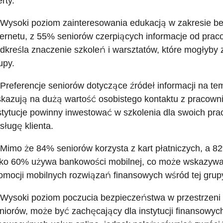
erty.
 Wysoki poziom zainteresowania edukacją w zakresie be
ternetu, z 55% seniorów czerpiących informacje od praco
dkreśla znaczenie szkoleń i warsztatów, które mogłyby 
upy.
 Preferencje seniorów dotyczące źródeł informacji na t
kazują na dużą wartość osobistego kontaktu z pracownika
stytucje powinny inwestować w szkolenia dla swoich pr
sługę klienta.
 Mimo że 84% seniorów korzysta z kart płatniczych, a 8
lko 60% używa bankowości mobilnej, co może wskazywać 
omocji mobilnych rozwiązań finansowych wśród tej grup
 Wysoki poziom poczucia bezpieczeństwa w przestrzeni
niorów, może być zachęcający dla instytucji finansowyc