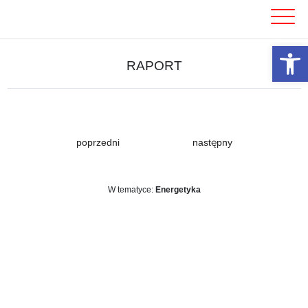
Skip
to
content
Otwórz 
RAPORT
poprzedni
następny
W tematyce:
Energetyka