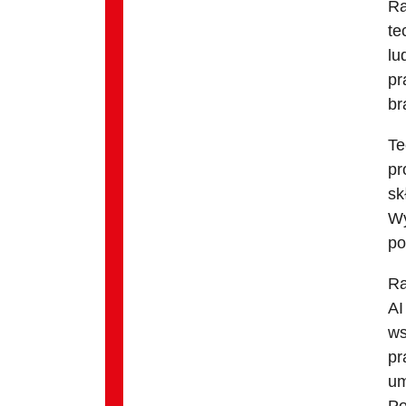
Ra
te
lu
pr
br
Te
pr
sk
Wy
po
Ra
AI
ws
pr
um