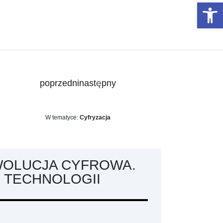
Otwórz 
poprzedni
następny
W tematyce:
Cyfryzacja
WOLUCJA CYFROWA.
 TECHNOLOGII