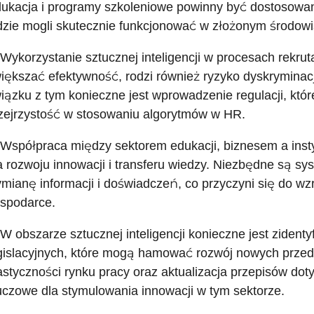
ukacja i programy szkoleniowe powinny być dostosowan
dzie mogli skutecznie funkcjonować w złożonym środo
 Wykorzystanie sztucznej inteligencji w procesach rekr
iększać efektywność, rodzi również ryzyko dyskryminac
iązku z tym konieczne jest wprowadzenie regulacji, któ
zejrzystość w stosowaniu algorytmów w HR.
 Współpraca między sektorem edukacji, biznesem a insty
a rozwoju innowacji i transferu wiedzy. Niezbędne są sy
mianę informacji i doświadczeń, co przyczyni się do wzr
spodarce.
 W obszarze sztucznej inteligencji konieczne jest zidentyf
gislacyjnych, które mogą hamować rozwój nowych przeds
astyczności rynku pracy oraz aktualizacja przepisów do
uczowe dla stymulowania innowacji w tym sektorze.