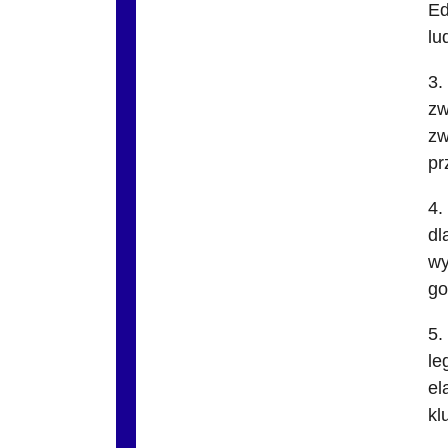
Ed
lu
3.
zw
zw
pr
4.
dl
wy
go
5.
le
el
kl