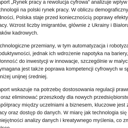
port „Rynek pracy a rewolucja cyfrowa” analizuje wpływ s
chnologii na polski rynek pracy. W obliczu demograficzn
dności, Polska staje przed koniecznością poprawy efek
acy. Wzrost liczby imigrantów, głównie z Ukrainy i Białor
aków kadrowych.
chnologiczne przemiany, w tym automatyzacja i robotyza
oduktywności, jednak ich wdrożenie napotyka na bariery, 
łonność do inwestycji w innowacje, szczególnie w małyc
magana jest także poprawa kompetencji cyfrowych w sp
niżej unijnej średniej.
port wskazuje na potrzebę dostosowania regulacji praw
 oraz eliminować przeszkody dla nowych przedsiębiorstw
półpracy między uczelniami a biznesem, kluczowe jest 
acy oraz dostęp do danych. W miarę jak technologia się 
iejętności analizy danych i kreatywnego myślenia, co z