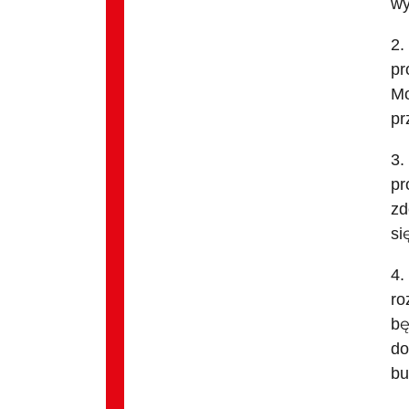
wy
2.
pr
Mo
pr
3.
pr
zd
si
4.
ro
bę
do
bu