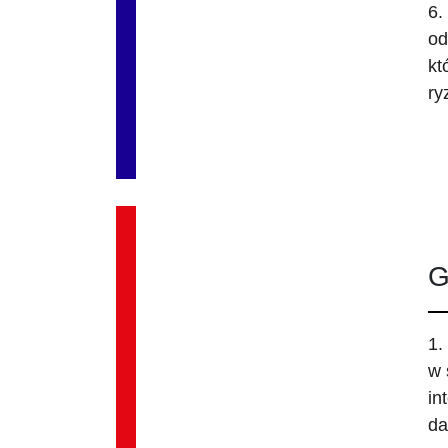
6.
od
kt
ry
G
1.
w 
in
da