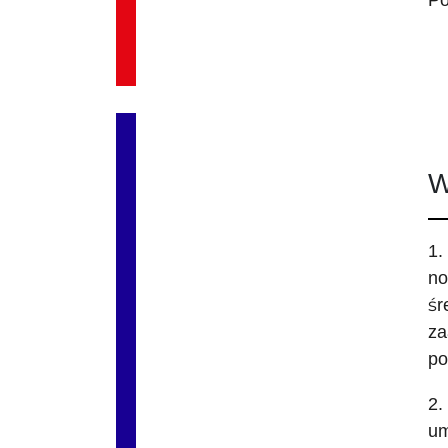
Po
W
1.
no
śr
za
po
2.
um