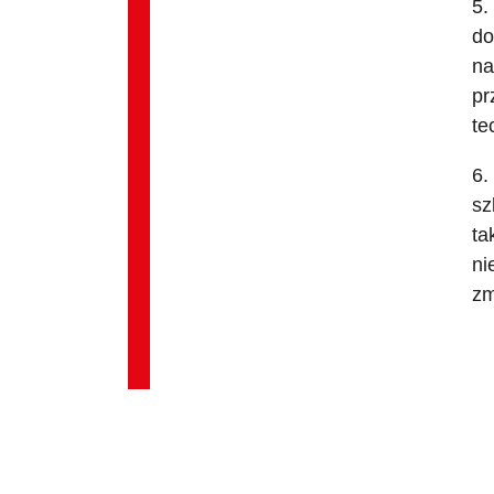
5.
do
na
pr
te
6.
sz
ta
ni
zm