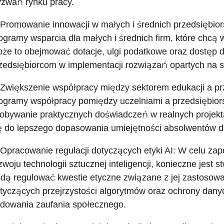
zwań rynku pracy.
 Promowanie innowacji w małych i średnich przedsiębio
ogramy wsparcia dla małych i średnich firm, które chcą
że to obejmować dotacje, ulgi podatkowe oraz dostęp 
zedsiębiorcom w implementacji rozwiązań opartych na szt
 Zwiększenie współpracy między sektorem edukacji a p
ogramy współpracy pomiędzy uczelniami a przedsiębior
obywanie praktycznych doświadczeń w realnych projekt
ę do lepszego dopasowania umiejętności absolwentów do
 Opracowanie regulacji dotyczących etyki AI: W celu za
zwoju technologii sztucznej inteligencji, konieczne jest 
dą regulować kwestie etyczne związane z jej zastoso
tyczących przejrzystości algorytmów oraz ochrony dany
dowania zaufania społecznego.