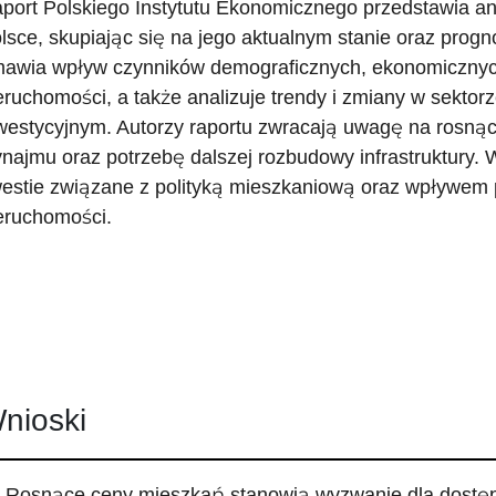
port Polskiego Instytutu Ekonomicznego przedstawia an
lsce, skupiając się na jego aktualnym stanie oraz pro
awia wpływ czynników demograficznych, ekonomicznych 
eruchomości, a także analizuje trendy i zmiany w sekto
westycyjnym. Autorzy raportu zwracają uwagę na rosną
najmu oraz potrzebę dalszej rozbudowy infrastruktury
estie związane z polityką mieszkaniową oraz wpływem
eruchomości.
nioski
Rosnące ceny mieszkań stanowią wyzwanie dla dostęp