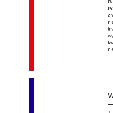
Ra
Po
om
ni
in
wy
kw
ni
W