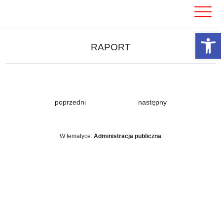
Skip
to
content
Otwórz 
RAPORT
poprzedni
następny
W tematyce:
Administracja publiczna