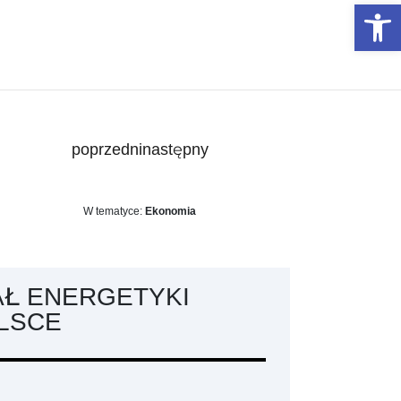
Otwórz 
poprzedni
następny
W tematyce:
Ekonomia
AŁ ENERGETYKI
LSCE