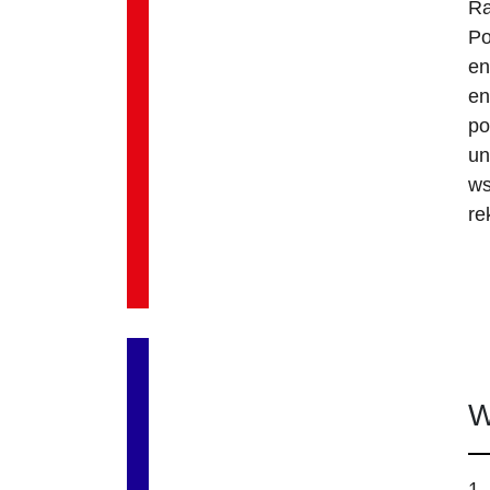
Ra
Po
en
en
po
un
ws
re
W