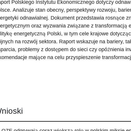
port Polskiego Instytutu Ekonomicznego dotyczy odnawi
lsce. Analizuje stan obecny, perspektywy rozwoju, barie
ergetyki odnawialnej. Dokument przedstawia rosnące z
ergetycznym oraz wyzwania związane z transformacją 
litykę energetyczną Polski, w tym cele krajowe dotyczą
ijnych na rozwój sektora. Raport wskazuje na bariery, ta
parcia, problemy z dostępem do sieci czy opóźnienia in
komendacje mające na celu przyspieszenie transformacj
nioski
OZE odgrywają coraz większą rolę w polskim miksie e