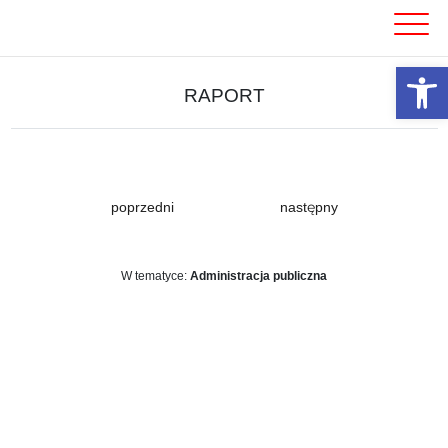
Skip
to
content
Otwórz 
RAPORT
poprzedni
następny
W tematyce:
Administracja publiczna