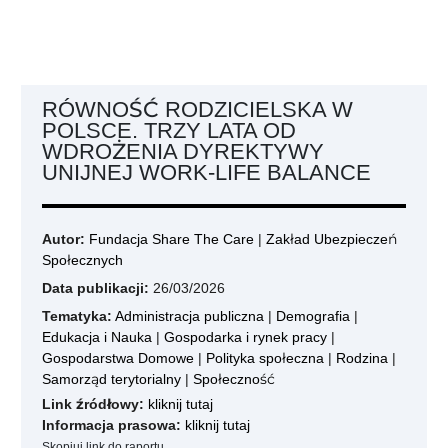
RÓWNOŚĆ RODZICIELSKA W
POLSCE. TRZY LATA OD
WDROŻENIA DYREKTYWY
UNIJNEJ WORK-LIFE BALANCE
Autor:
Fundacja Share The Care
|
Zakład Ubezpieczeń
Społecznych
Data publikacji:
26/03/2026
Tematyka:
Administracja publiczna
|
Demografia
|
Edukacja i Nauka
|
Gospodarka i rynek pracy
|
Gospodarstwa Domowe
|
Polityka społeczna
|
Rodzina
|
Samorząd terytorialny
|
Społeczność
Link źródłowy:
kliknij tutaj
Informacja prasowa:
kliknij tutaj
Skopiuj link do raportu