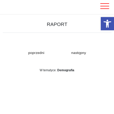
Skip
to
content
Otwórz 
RAPORT
poprzedni
następny
W tematyce:
Demografia