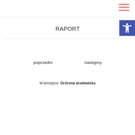
Skip
to
content
Otwórz 
RAPORT
poprzedni
następny
W tematyce:
Ochrona środowiska