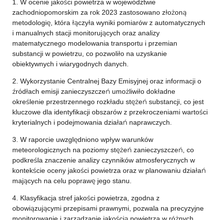
1. W ocenie jakości powietrza w województwie
zachodniopomorskim za rok 2023 zastosowano złożoną
metodologię, która łączyła wyniki pomiarów z automatycznych
i manualnych stacji monitorujących oraz analizy
matematycznego modelowania transportu i przemian
substancji w powietrzu, co pozwoliło na uzyskanie
obiektywnych i wiarygodnych danych.
2. Wykorzystanie Centralnej Bazy Emisyjnej oraz informacji o
źródłach emisji zanieczyszczeń umożliwiło dokładne
określenie przestrzennego rozkładu stężeń substancji, co jest
kluczowe dla identyfikacji obszarów z przekroczeniami wartości
kryterialnych i podejmowania działań naprawczych.
3. W raporcie uwzględniono wpływ warunków
meteorologicznych na poziomy stężeń zanieczyszczeń, co
podkreśla znaczenie analizy czynników atmosferycznych w
kontekście oceny jakości powietrza oraz w planowaniu działań
mających na celu poprawę jego stanu.
4. Klasyfikacja stref jakości powietrza, zgodna z
obowiązującymi przepisami prawnymi, pozwala na precyzyjne
monitorowanie i zarządzanie jakością powietrza w różnych