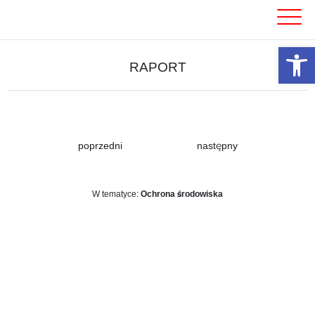
Skip
to
content
Otwórz 
RAPORT
poprzedni
następny
W tematyce:
Ochrona środowiska