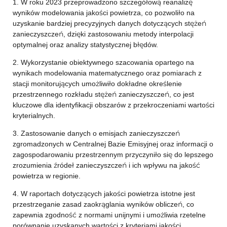
1. W roku 2023 przeprowadzono szczegółową reanalizę
wyników modelowania jakości powietrza, co pozwoliło na
uzyskanie bardziej precyzyjnych danych dotyczących stężeń
zanieczyszczeń, dzięki zastosowaniu metody interpolacji
optymalnej oraz analizy statystycznej błędów.
2. Wykorzystanie obiektywnego szacowania opartego na
wynikach modelowania matematycznego oraz pomiarach z
stacji monitorujących umożliwiło dokładne określenie
przestrzennego rozkładu stężeń zanieczyszczeń, co jest
kluczowe dla identyfikacji obszarów z przekroczeniami wartości
kryterialnych.
3. Zastosowanie danych o emisjach zanieczyszczeń
zgromadzonych w Centralnej Bazie Emisyjnej oraz informacji o
zagospodarowaniu przestrzennym przyczyniło się do lepszego
zrozumienia źródeł zanieczyszczeń i ich wpływu na jakość
powietrza w regionie.
4. W raportach dotyczących jakości powietrza istotne jest
przestrzeganie zasad zaokrąglania wyników obliczeń, co
zapewnia zgodność z normami unijnymi i umożliwia rzetelne
porównanie uzyskanych wartości z kryteriami jakości.