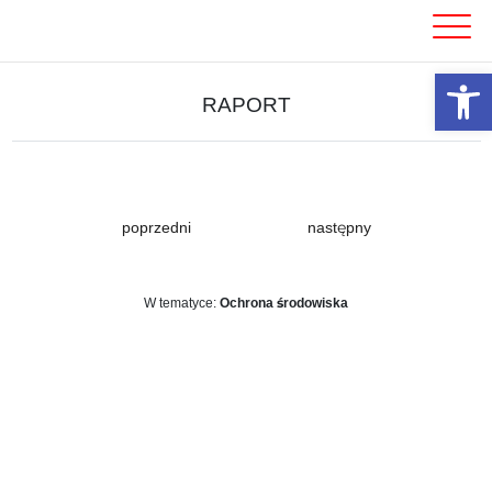
Skip
to
content
Otwórz 
RAPORT
poprzedni
następny
W tematyce:
Ochrona środowiska