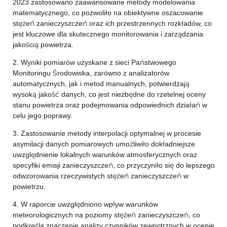
2023 zastosowano zaawansowane metody modelowania
matematycznego, co pozwoliło na obiektywne oszacowanie
stężeń zanieczyszczeń oraz ich przestrzennych rozkładów, co
jest kluczowe dla skutecznego monitorowania i zarządzania
jakością powietrza.
2. Wyniki pomiarów uzyskane z sieci Państwowego
Monitoringu Środowiska, zarówno z analizatorów
automatycznych, jak i metod manualnych, potwierdzają
wysoką jakość danych, co jest niezbędne do rzetelnej oceny
stanu powietrza oraz podejmowania odpowiednich działań w
celu jego poprawy.
3. Zastosowanie metody interpolacji optymalnej w procesie
asymilacji danych pomiarowych umożliwiło dokładniejsze
uwzględnienie lokalnych warunków atmosferycznych oraz
specyfiki emisji zanieczyszczeń, co przyczyniło się do lepszego
odwzorowania rzeczywistych stężeń zanieczyszczeń w
powietrzu.
4. W raporcie uwzględniono wpływ warunków
meteorologicznych na poziomy stężeń zanieczyszczeń, co
podkreśla znaczenie analizy czynników zewnętrznych w ocenie