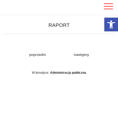
Skip
to
content
Otwórz 
RAPORT
poprzedni
następny
W tematyce:
Administracja publiczna