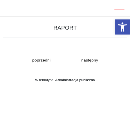
Skip
to
content
Otwórz 
RAPORT
poprzedni
następny
W tematyce:
Administracja publiczna