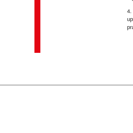
4.
up
pr