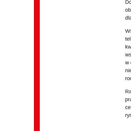
Do
ob
dl
Ws
te
kw
ws
w 
ni
ro
Ra
pr
ce
ry