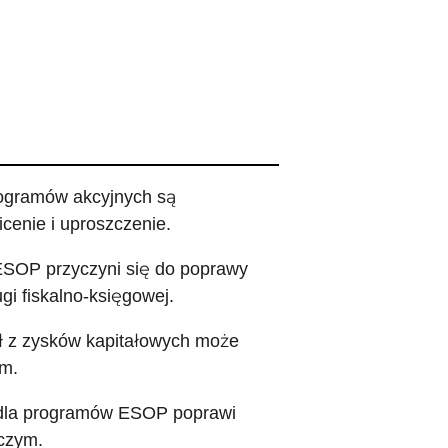
rogramów akcyjnych są
cenie i uproszczenie.
ESOP przyczyni się do poprawy
gi fiskalno-księgowej.
ł z zysków kapitałowych może
ym.
 dla programów ESOP poprawi
iczym.