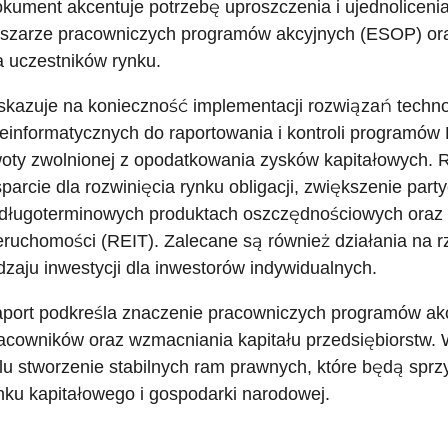
kument akcentuje potrzebę uproszczenia i ujednolicenia
szarze pracowniczych programów akcyjnych (ESOP) ora
a uczestników rynku.
kazuje na konieczność implementacji rozwiązań techn
leinformatycznych do raportowania i kontroli programów
oty zwolnionej z opodatkowania zysków kapitałowych.
parcie dla rozwinięcia rynku obligacji, zwiększenie par
długoterminowych produktach oszczędnościowych oraz 
eruchomości (REIT). Zalecane są również działania na r
dzaju inwestycji dla inwestorów indywidualnych.
port podkreśla znaczenie pracowniczych programów akcyj
acowników oraz wzmacniania kapitału przedsiębiorstw. 
lu stworzenie stabilnych ram prawnych, które będą sp
nku kapitałowego i gospodarki narodowej.