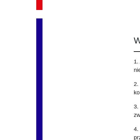
W
1.
ni
2.
ko
3.
zw
4.
pr