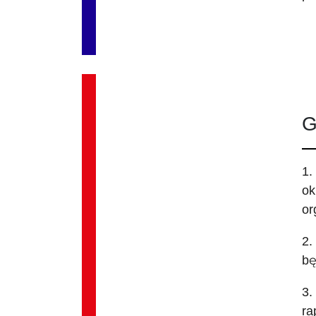
G
1.
ok
or
2.
bę
3.
ra