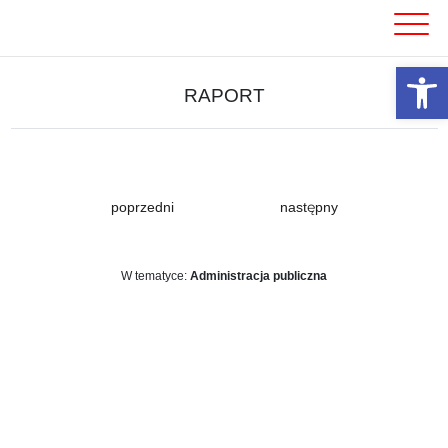
Skip
to
content
Otwórz 
RAPORT
poprzedni
następny
W tematyce:
Administracja publiczna