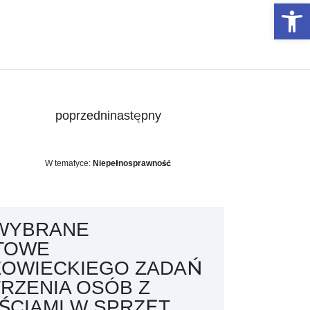
Otwórz 
poprzedni
następny
W tematyce:
Niepełnosprawność
 WYBRANE
TOWE
OWIECKIEGO ZADAŃ
RZENIA OSÓB Z
CIAMI W SPRZĘT