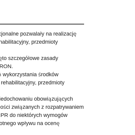
jonalne pozwalały na realizację
abilitacyjny, przedmioty
ęto szczegółowe zasady
FRON.
ń wykorzystania środków
ehabilitacyjny, przedmioty
 niedochowaniu obowiązujących
ości związanych z rozpatrywaniem
PCPR do niektórych wymogów
stotnego wpływu na ocenę