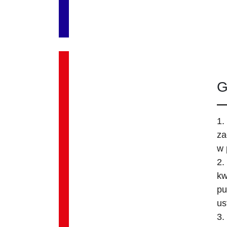
G
1.
za
w 
2.
kw
pu
us
3.