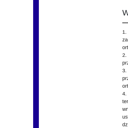
W
1.
za
or
2.
pr
3.
pr
or
4.
te
wn
us
dz