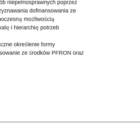
osób niepełnosprawnych poprzez
rzyznawania dofinansowania ze
noczesną możliwością
lę i hierarchię potrzeb
aczne określenie formy
nansowanie ze środków PFRON oraz