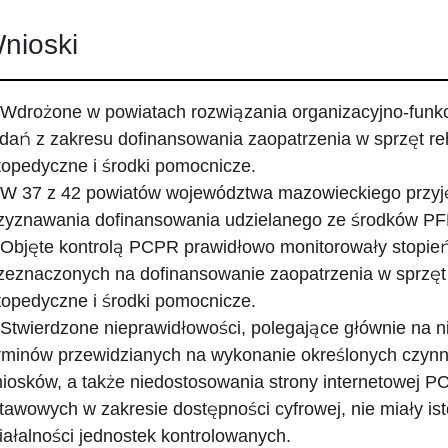
nioski
 Wdrożone w powiatach rozwiązania organizacyjno-funkc
dań z zakresu dofinansowania zaopatrzenia w sprzęt reh
topedyczne i środki pomocnicze.
 W 37 z 42 powiatów województwa mazowieckiego przyj
zyznawania dofinansowania udzielanego ze środków P
 Objęte kontrolą PCPR prawidłowo monitorowały stopie
zeznaczonych na dofinansowanie zaopatrzenia w sprzęt r
topedyczne i środki pomocnicze.
 Stwierdzone nieprawidłowości, polegające głównie na
rminów przewidzianych na wykonanie określonych czynn
iosków, a także niedostosowania strony internetowej 
tawowych w zakresie dostępności cyfrowej, nie miały i
iałalności jednostek kontrolowanych.