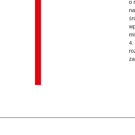
o 
na
śr
wp
mi
4.
ro
za