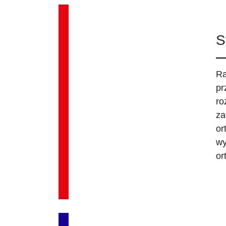
S
Ra
pr
ro
za
or
wy
or