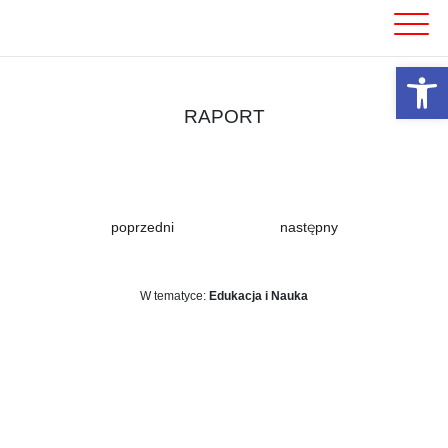
Skip
to
content
Otwórz 
RAPORT
poprzedni
następny
W tematyce:
Edukacja i Nauka